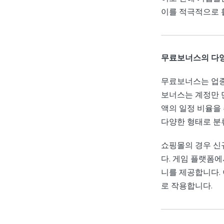
이를 적극적으로 
무료보너스의 다
무료보너스는 업종
보너스는 계정만 만
액의 일정 비율을 
다양한 형태로 분
쇼핑몰의 경우 신규
다. 게임 플랫폼에
니를 제공합니다.
로 작용합니다.