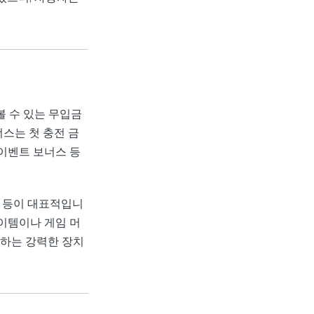
 수 있는 무입금
너스는 첫 충전 금
 이벤트 보너스 등
스 등이 대표적입니
아이템이나 게임 머
도하는 강력한 장치