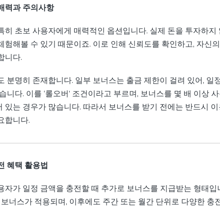
매력과 주의사항
특히 초보 사용자에게 매력적인 옵션입니다. 실제 돈을 투자하지
체험해볼 수 있기 때문이죠. 이로 인해 신뢰도를 확인하고, 자신
합니다.
도 분명히 존재합니다. 일부 보너스는 출금 제한이 걸려 있어, 일
습니다. 이를 ‘롤오버’ 조건이라고 부르며, 보너스를 몇 배 이상 
 있는 경우가 많습니다. 따라서 보너스를 받기 전에는 반드시 이
요합니다.
전 혜택 활용법
용자가 일정 금액을 충전할 때 추가로 보너스를 지급받는 형태입
큰 보너스가 적용되며, 이후에도 주간 또는 월간 단위로 다양한 충