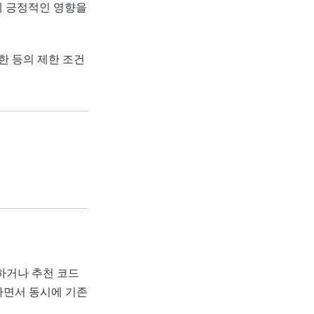
에 긍정적인 영향을
한 등의 제한 조건
하거나 추천 코드
하면서 동시에 기존