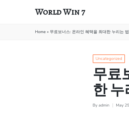
World Win 7
Home
»
무료보너스: 온라인 혜택을 최대한 누리는 법
Posted
Uncategorized
in
무료보
한 누
By
admin
May 29
Posted
by