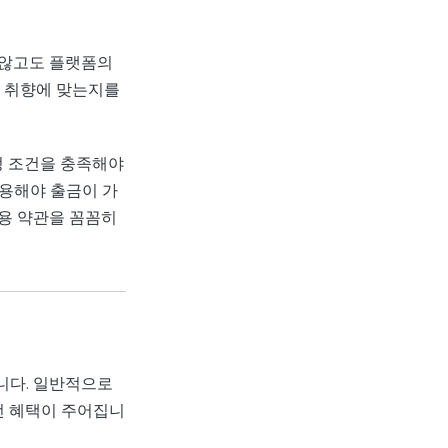
 않고도 플랫폼의
의 취향에 맞는지를
정 조건을 충족해야
사용해야 출금이 가
용 약관을 꼼꼼히
니다. 일반적으로
전 혜택이 주어집니