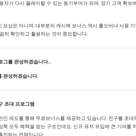
사용자가 다시 플레이할 수 있는 동기부여가 되며, 장기 고객 확보
 보상은 아니며, 대부분의 캐시백 보너스 역시 롤오버나 사용 기
꼼꼼히 확인하고 활용하는 것이 중요합니다.
블로그를 완성하겠습니다…
 완성하겠습니다.
구 초대 프로그램
천인 제도를 통해 무료보너스를 제공하고 있습니다. 친구를 초대
양쪽 모두 혜택을 받는 구조인데요, 신규 유저 유입에 큰 기여를 
촉진하는 전략입니다.