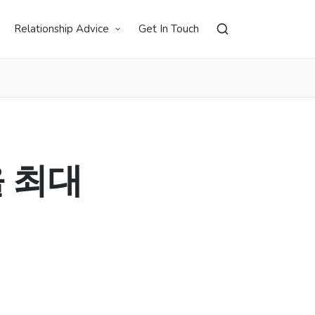
Relationship Advice
Get In Touch
 최대