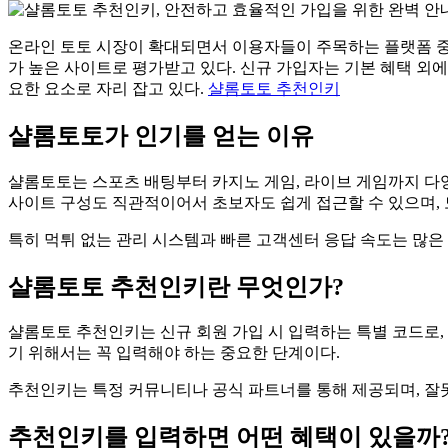
온라인 토토 시장이 확대되면서 이용자들이 주목하는 플랫폼 중 
가 높은 사이트로 평가받고 있다. 신규 가입자는 기본 혜택 외
요한 요소로 자리 잡고 있다.
샬롬토토 추천인키
샬롬토토가 인기를 얻는 이유
샬롬토토는 스포츠 배팅부터 카지노 게임, 라이브 게임까지 다
사이트 구성도 직관적이어서 초보자도 쉽게 접근할 수 있으며, 
특히 먹튀 없는 관리 시스템과 빠른 고객센터 응답 속도는 많
샬롬토토 추천인키란 무엇인가?
샬롬토토 추천인키는 신규 회원 가입 시 입력하는 특별 코드로, 
기 위해서는 꼭 입력해야 하는 중요한 단계이다.
추천인키는 특정 커뮤니티나 공식 파트너를 통해 제공되며, 잘못
추천인키를 입력하면 어떤 혜택이 있을까