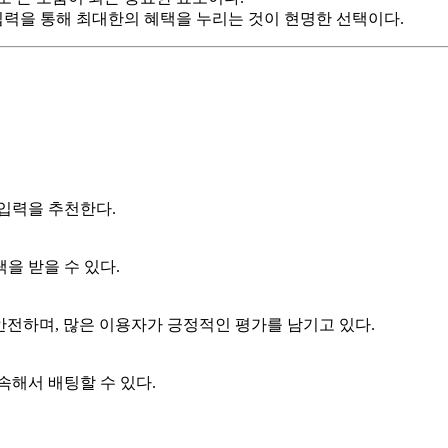
력을 통해 최대한의 혜택을 누리는 것이 현명한 선택이다.
입력을 추천한다.
택을 받을 수 있다.
안전하며, 많은 이용자가 긍정적인 평가를 남기고 있다.
속해서 배팅할 수 있다.