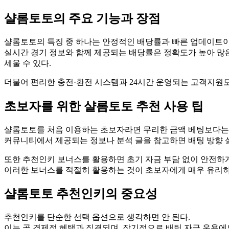
샬롬토토의 주요 기능과 장점
샬롬토토의 특징 중 하나는 안정적인 배당률과 빠른 업데이트이
실시간 경기 정보와 함께 제공되는 배당률은 정확도가 높아 많
세울 수 있다.
더불어 편리한 충전·환전 시스템과 24시간 운영되는 고객지원도
초보자를 위한 샬롬토토 추천 사용 팁
샬롬토토를 처음 이용하는 초보자라면 무리한 금액 베팅보다는 
커뮤니티에서 제공되는 정보나 분석 글을 참고하면 배팅 방향 설
또한 추천인키 보너스를 활용하면 초기 자금 부담 없이 안전하게
이러한 보너스를 적절히 활용하는 것이 초보자에게 매우 유리하
샬롬토토 추천인키의 중요성
추천인키를 단순한 선택 옵션으로 생각하면 안 된다.
이는 곧 경제적 혜택과 직결되며, 장기적으로 배팅 자금 운용에