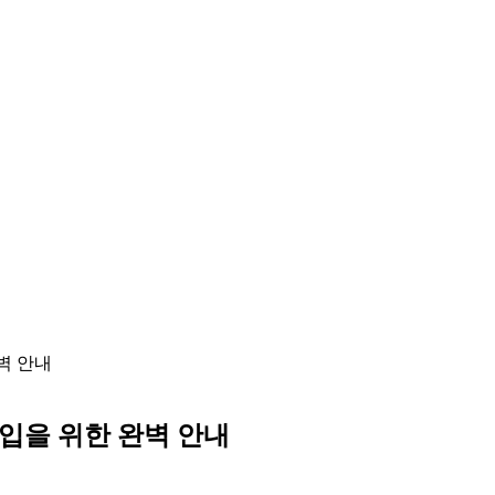
벽 안내
입을 위한 완벽 안내