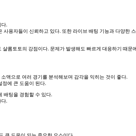
다.
은 사용자들이 신뢰하고 있다. 또한 라이브 배팅 기능과 다양한 
 샬롬토토의 강점이다. 문제가 발생해도 빠르게 대응하기 때문에
소액으로 여러 경기를 분석해보며 감각을 익히는 것이 좋다.
정에 큰 도움이 된다.
 배팅을 경험할 수 있다.
다.
도 큰 도움이 되는 중요한 요소이다.