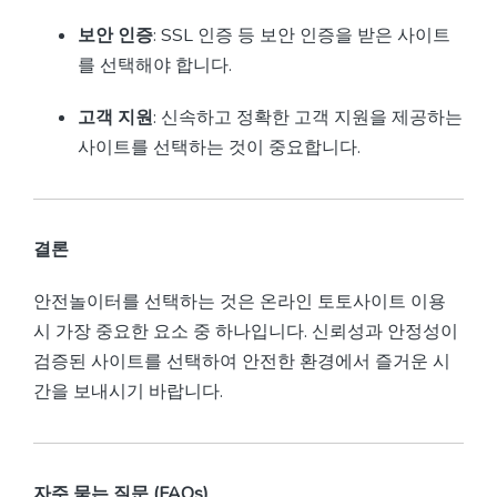
보안 인증
: SSL 인증 등 보안 인증을 받은 사이트
를 선택해야 합니다.
고객 지원
: 신속하고 정확한 고객 지원을 제공하는
사이트를 선택하는 것이 중요합니다.
결론
안전놀이터를 선택하는 것은 온라인 토토사이트 이용
시 가장 중요한 요소 중 하나입니다. 신뢰성과 안정성이
검증된 사이트를 선택하여 안전한 환경에서 즐거운 시
간을 보내시기 바랍니다.
자주 묻는 질문 (FAQs)