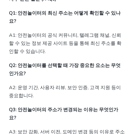
Q1: 안전놀이터의 최신 주소는 어떻게 확인할 수 있나
요?
A1: 안전놀이터의 공식 커뮤니티, 텔레그램 채널, 신뢰
할 수 있는 정보 제공 사이트 등을 통해 최신 주소를 확
인할 수 있습니다.
Q2: 안전놀이터를 선택할 때 가장 중요한 요소는 무엇
인가요?
A2: 운영 기간, 사용자 리뷰, 보안 인증, 고객 지원 등이
중요합니다.
Q3: 안전놀이터의 주소가 변경되는 이유는 무엇인가
요?
A3: 보안 강화, 서버 이전, 도메인 변경 등의 이유로 주소