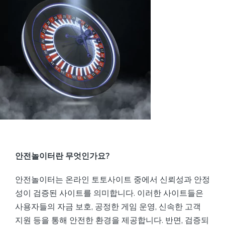
안전놀이터란 무엇인가요?
안전놀이터는 온라인 토토사이트 중에서 신뢰성과 안정
성이 검증된 사이트를 의미합니다. 이러한 사이트들은
사용자들의 자금 보호, 공정한 게임 운영, 신속한 고객
지원 등을 통해 안전한 환경을 제공합니다. 반면, 검증되