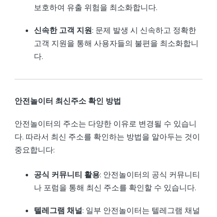
보호하여 유출 위험을 최소화합니다.
신속한 고객 지원
: 문제 발생 시 신속하고 정확한
고객 지원을 통해 사용자들의 불편을 최소화합니
다.
안전놀이터 최신주소 확인 방법
안전놀이터의 주소는 다양한 이유로 변경될 수 있습니
다. 따라서 최신 주소를 확인하는 방법을 알아두는 것이
중요합니다:
공식 커뮤니티 활용
: 안전놀이터의 공식 커뮤니티
나 포럼을 통해 최신 주소를 확인할 수 있습니다.
텔레그램 채널
: 일부 안전놀이터는 텔레그램 채널