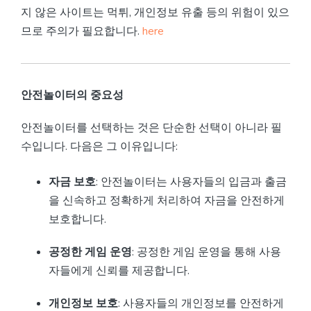
지 않은 사이트는 먹튀, 개인정보 유출 등의 위험이 있으
므로 주의가 필요합니다.
here
안전놀이터의 중요성
안전놀이터를 선택하는 것은 단순한 선택이 아니라 필
수입니다. 다음은 그 이유입니다:
자금 보호
: 안전놀이터는 사용자들의 입금과 출금
을 신속하고 정확하게 처리하여 자금을 안전하게
보호합니다.
공정한 게임 운영
: 공정한 게임 운영을 통해 사용
자들에게 신뢰를 제공합니다.
개인정보 보호
: 사용자들의 개인정보를 안전하게