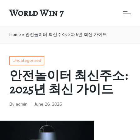
World Win 7
Home
»
안전놀이터 최신주소: 2025년 최신 가이드
Posted
Uncategorized
in
안전놀이터 최신주소:
2025년 최신 가이드
By
admin
June 26, 2025
Posted
by