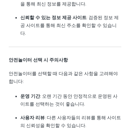
을 통해 최신 정보를 제공합니다.
신뢰할 수 있는 정보 제공 사이트
: 검증된 정보 제
공 사이트를 통해 최신 주소를 확인할 수 있습니
다.
안전놀이터 선택 시 주의사항
안전놀이터를 선택할 때 다음과 같은 사항을 고려해야
합니다:
운영 기간
: 오랜 기간 동안 안정적으로 운영된 사
이트를 선택하는 것이 좋습니다.
사용자 리뷰
: 다른 사용자들의 리뷰를 통해 사이트
의 신뢰성을 확인할 수 있습니다.