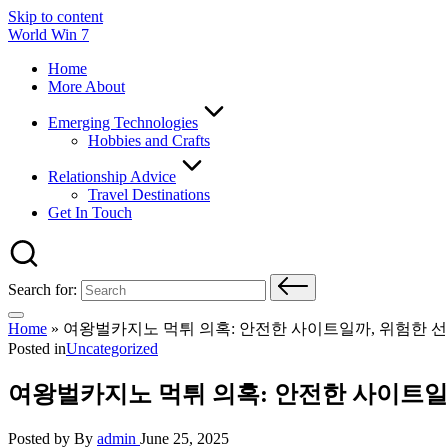
Skip to content
World Win 7
Home
More About
Emerging Technologies
Hobbies and Crafts
Relationship Advice
Travel Destinations
Get In Touch
Search for:
Home
»
여왕벌카지노 먹튀 의혹: 안전한 사이트일까, 위험한 
Posted in
Uncategorized
여왕벌카지노 먹튀 의혹: 안전한 사이트일
Posted by
By
admin
June 25, 2025