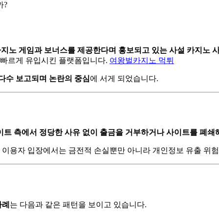
카지노 게임과 보너스를 제공한다며 홍보되고 있는 사설 카지노 
 빠르게 유입시킨 플랫폼입니다.
여왕벌카지노 먹튀
 다수 보고되며 논란의 중심
에 서게 되었습니다.
이트 측에서 정당한 사유 없이 출금을 거부하거나 사이트를 폐쇄
, 이용자 입장에서는 금전적 손실뿐만 아니라 개인정보 유출 위험
사례
는 다음과 같은 패턴을 보이고 있습니다.